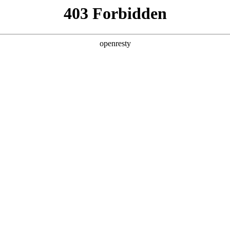
牌天地
预约品鉴
验，感受z6mg人生就是博汽车的驾乘动力，我们将根据
，以便更好为您提供试驾服务，信息提交成功后，服务中心
动与您联系！
1.选择您要驾驶的车型
全新一代 瑞虎9
瑞虎9X